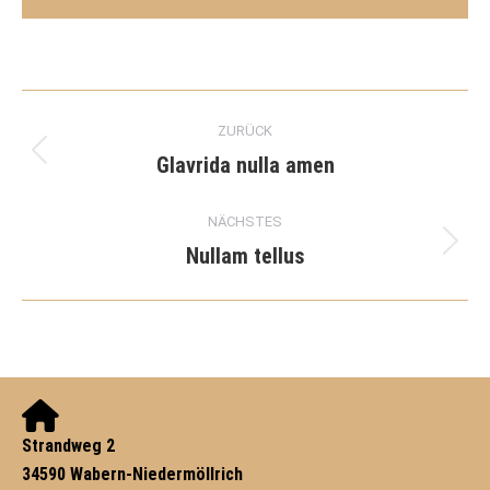
Project
ZURÜCK
navigation
Glavrida nulla amen
Previous
project:
NÄCHSTES
Nullam tellus
Next
project:
Strandweg 2
34590 Wabern-Niedermöllrich