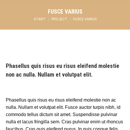
FUSCE VARIUS
Sie befinden sich hier:
START
PROJECT
FUSCE VARIUS
Phasellus quis risus eu risus eleifend molestie
non ac nulla. Nullam et volutpat elit.
Phasellus quis risus eu risus eleifend molestie non ac
nulla. Nullam et volutpat elit. Fusce auctor turpis nibh, id
commodo tellus dictum sit amet. Suspendisse pulvinar
nulla et lacus fringilla sem. Cras pulvinar enim ut rhoncus
faucibus. Cras quis eleifend purus. In quis congue felis,